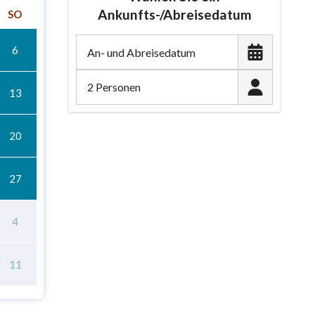
Ankunfts-/Abreisedatum
SO
6
2 Personen
13
20
27
4
11