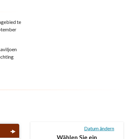
ngebied te
eptember
aviljoen
ichting
Datum ändern
Wählen Sie ein