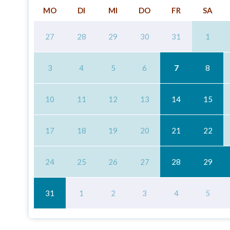
MO
DI
MI
DO
FR
SA
27
28
29
30
31
1
3
4
5
6
7
8
10
11
12
13
14
15
17
18
19
20
21
22
24
25
26
27
28
29
31
1
2
3
4
5