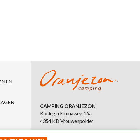
ONEN
RAGEN
CAMPING ORANJEZON
Koningin Emmaweg 16a
4354 KD Vrouwenpolder
Tel:
0031 118 591549
E-mail:
info@oranjezon.nl