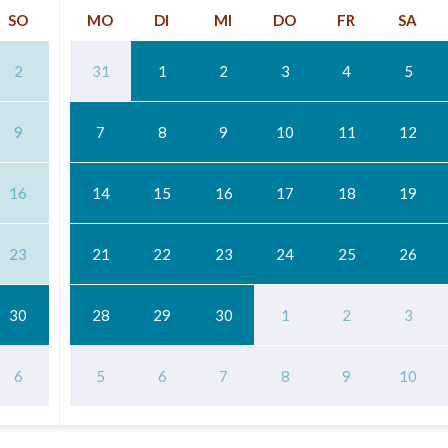
SO
MO
DI
MI
DO
FR
SA
2
31
1
2
3
4
5
9
7
8
9
10
11
12
16
14
15
16
17
18
19
23
21
22
23
24
25
26
30
28
29
30
1
2
3
6
5
6
7
8
9
10