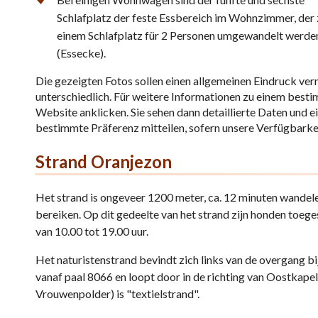
Schlafplatz der feste Essbereich im Wohnzimmer, der 
einem Schlafplatz für 2 Personen umgewandelt werde
(Essecke).
Die gezeigten Fotos sollen einen allgemeinen Eindruck ver
unterschiedlich. Für weitere Informationen zu einem bes
Website anklicken. Sie sehen dann detaillierte Daten und 
bestimmte Präferenz mitteilen, sofern unsere Verfügbarkeit
Strand Oranjezon
Het strand is ongeveer 1200 meter, ca. 12 minuten wandele
bereiken. Op dit gedeelte van het strand zijn honden toege
van 10.00 tot 19.00 uur.
Het naturistenstrand bevindt zich links van de overgang bi
vanaf paal 8066 en loopt door in de richting van Oostkapell
Vrouwenpolder) is "textielstrand".