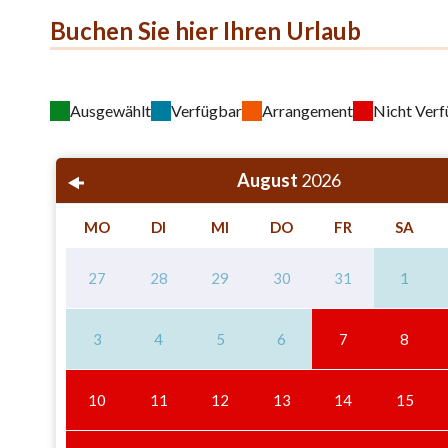
Buchen Sie hier Ihren Urlaub
Ausgewählt
Verfügbar
Arrangement
Nicht Ver
August
2026
MO
DI
MI
DO
FR
SA
27
28
29
30
31
1
3
4
5
6
7
8
10
11
12
13
14
15