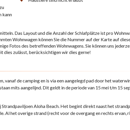
zu
n kann
mitteln. Das Layout und die Anzahl der Schlafplätze ist pro Wohn
timmten Wohnwagen können Sie die Nummer auf der Karte auf dies
einige Fotos des betreffenden Wohnwagens. Sie können uns jederzei
 dies zulässt, berücksichtigen wir dies gerne!
n, vanaf de camping en is via een aangelegd pad door het waterwi
staan mits aangelijnd. Dit geldt in de periode van 15 mei t/m 15 s
j Strandpaviljoen Aloha Beach. Het begint direkt naast het strandp
e. Al het overige strand (recht voor de overgang en rechts ervan, r