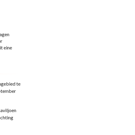
wagen
er
t eine
ngebied te
eptember
aviljoen
ichting