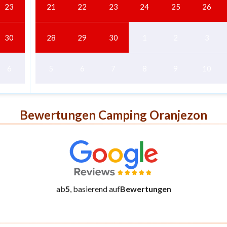
23
21
22
23
24
25
26
30
28
29
30
1
2
3
6
5
6
7
8
9
10
Bewertungen Camping Oranjezon
ab
5
, basierend auf
Bewertungen