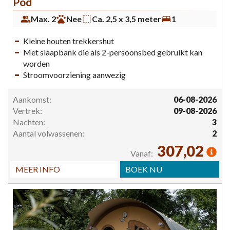
Pod
Max. 2
Nee
Ca. 2,5 x 3,5 meter
1
Kleine houten trekkershut
Met slaapbank die als 2-persoonsbed gebruikt kan
worden
Stroomvoorziening aanwezig
Aankomst:
06-08-2026
Vertrek:
09-08-2026
Nachten:
3
Aantal volwassenen:
2
307,02
Vanaf:
MEER INFO
BOEK NU