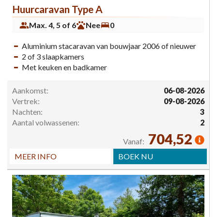
Huurcaravan Type A
Max. 4, 5 of 6
Nee
0
Aluminium stacaravan van bouwjaar 2006 of nieuwer
2 of 3 slaapkamers
Met keuken en badkamer
Aankomst:
06-08-2026
Vertrek:
09-08-2026
Nachten:
3
Aantal volwassenen:
2
704,52
Vanaf:
MEER INFO
BOEK NU