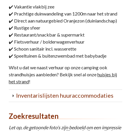
✔️ Vakantie vlakbij zee
✔️ Prachtige duinwandeling van 1200m naar het strand
✔️ Direct aan natuurgebied Oranjezon (duinlandschap)
✔️ Rustige sfeer
✔️ Restaurant/snackbar & supermarkt
✔️ Fietsverhuur / bolderwagenverhuur
✔️ Schoon sanitair incl. wasserette
✔️ Speeltuinen & buitenzwembad met babybadje
Wist u dat we naast verhuur op onze camping ook
strandhuisjes aanbieden? Bekijk snel al onze
huisjes bij
het strand
!
Inventarislijsten huuraccommodaties
Zoekresultaten
Let op, de getoonde foto’s zijn bedoeld om een impressie