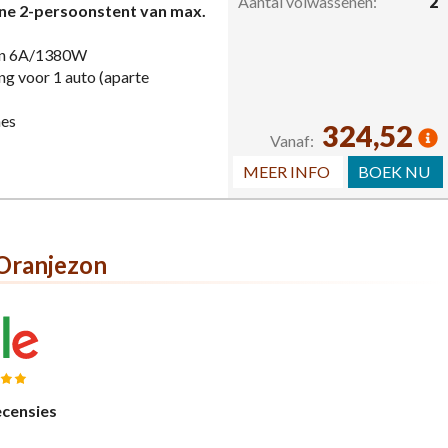
Aantal volwassenen:
2
ine 2-persoonstent van max.
van 6A/1380W
g voor 1 auto (aparte
hes
324,52
Vanaf:
MEER INFO
BOEK NU
Oranjezon
ecensies