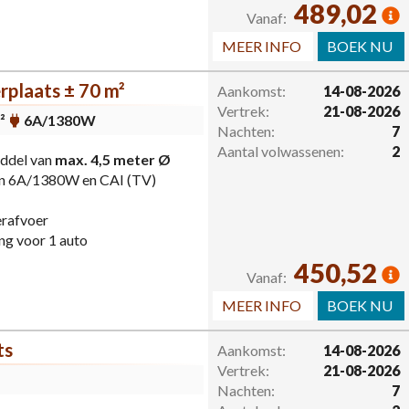
489,02
Vanaf:
MEER INFO
BOEK NU
plaats ± 70 m²
Aankomst:
14-08-2026
Vertrek:
21-08-2026
²
6A/1380W
Nachten:
7
Aantal volwassenen:
2
ddel van
max. 4,5 meter Ø
van 6A/1380W en CAI (TV)
erafvoer
ng voor 1 auto
450,52
Vanaf:
MEER INFO
BOEK NU
ts
Aankomst:
14-08-2026
Vertrek:
21-08-2026
Nachten:
7