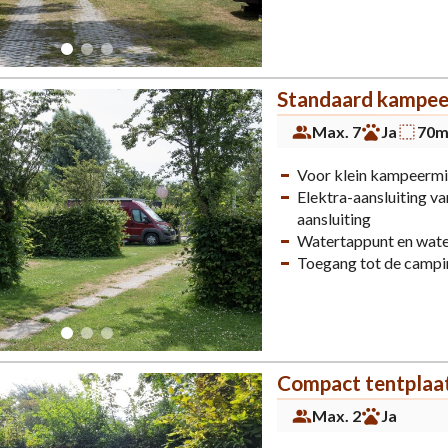
Standaard kampeer
Max. 7
Ja
70m
Voor klein kampeermi
Elektra-aansluiting 
aansluiting
Watertappunt en wat
Toegang tot de campi
Compact tentplaa
Max. 2
Ja