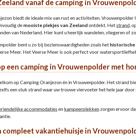
eeland vanaf de camping in Vrouwenpol
zon biedt de ideale mix van rust en activiteiten. Vrouwenpolder li
envoudig de
mooiste plekjes van Zeeland
ontdekt. Het
strand
, o
nden van Nederland. Hier kunt u heerlijk wandelen, vliegeren of 
npolder bent u zo bij bezienswaardigheden zoals het
historische
eerse Meer. Het Veerse Meer is ook perfect voor watersportliefhe
 op een camping in Vrouwenpolder met ho
welkom op Camping Oranjezon én in Vrouwenpolder. Het strand b
zelfs een stuk strand waar uw trouwe viervoeter het hele jaar doo
rvriendelijke accommodaties
en
kampeerplekken
zorgen ervoor dat 
antie.
 compleet vakantiehuisje in Vrouwenpol