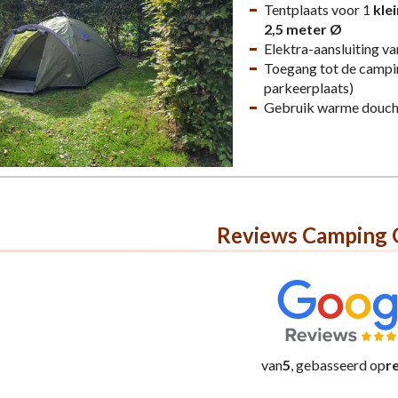
Tentplaats voor 1
kle
2,5 meter Ø
Elektra-aansluiting 
Toegang tot de campin
parkeerplaats)
Gebruik warme douc
Reviews Camping 
van
5
, gebasseerd op
r