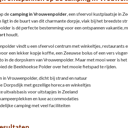
op de
camping in Vrouwenpolder
, een sfeervol kustplaatsje in 
 ligt in de buurt van dit charmante dorpje, vlak bij het breedste 
lder is dé perfecte bestemming voor een ontspannen vakantie, maa
ort
houdt.
npolder vindt u een sfeervol centrum met winkeltjes, restaurants e
 voor een lekker kopje koffie, een Zeeuwse bolus of een vers visg
to in de dorpskern van Vrouwenpolder. Maar met mooi weer is het a
ied de Beekhoekse Polder over het mooie fietspad te rijden.
 in Vrouwenpolder, dicht bij strand en natuur
de Dorpsdijk met gezellige horeca en winkeltjes
e uitvalsbasis voor uitstapjes in Zeeland
 kampeerplekken en luxe accommodaties
elijke camping met veel faciliteiten
esultaten