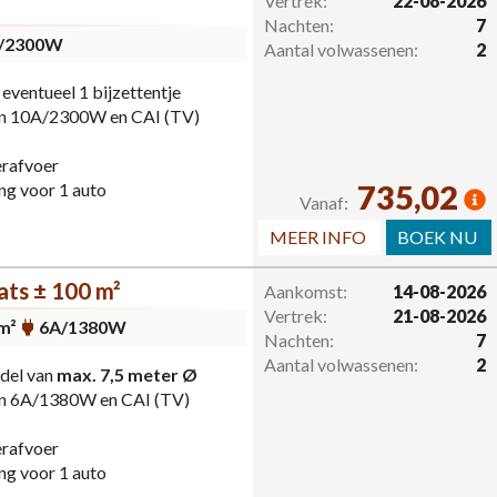
Vertrek:
22-08-2026
Nachten:
7
/2300W
Aantal volwassenen:
2
ventueel 1 bijzettentje
van 10A/2300W en CAI (TV)
erafvoer
ng voor 1 auto
735,02
Vanaf:
MEER INFO
BOEK NU
ts ± 100 m²
Aankomst:
14-08-2026
Vertrek:
21-08-2026
m²
6A/1380W
Nachten:
7
Aantal volwassenen:
2
del van
max. 7,5 meter Ø
van 6A/1380W en CAI (TV)
erafvoer
ng voor 1 auto