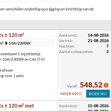
en verschillen onderling qua ligging en inrichting van de
s ± 120 m²
Aankomst:
14-08-2026
Vertrek:
21-08-2026
m²
10A/2300W
Nachten:
7
Aantal volwassenen:
2
ventueel 1 bijzettentje
van 10A/2300W en CAI (TV)
erafvoer
ng voor 1 auto
548,52
Vanaf:
MEER INFO
BOEK NU
s ± 120 m² met
Aankomst:
15-08-2026