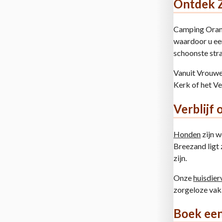
Ontdek Z
Camping Oranje
waardoor u e
schoonste stra
Vanuit Vrouwe
Kerk of het V
Verblijf
Honden
zijn 
Breezand ligt 
zijn.
Onze
huisdie
zorgeloze vak
Boek een