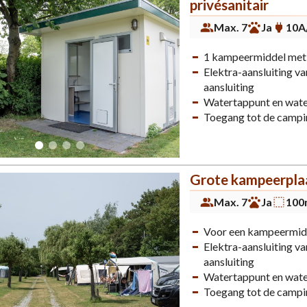
privésanitair
Max. 7
Ja
10A
1 kampeermiddel met e
Elektra-aansluiting 
aansluiting
Watertappunt en wat
Toegang tot de campi
Grote kampeerplaa
Max. 7
Ja
100
Voor een kampeermid
Elektra-aansluiting 
aansluiting
Watertappunt en wat
Toegang tot de campi