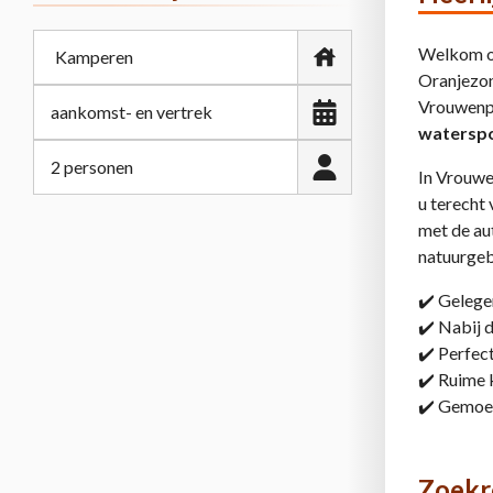
Welkom 
Oranjezon
Vrouwenpo
watersp
2 personen
In Vrouwe
u terecht
met de au
natuurgeb
✔️ Gelegen
✔️ Nabij 
✔️ Perfect
✔️ Ruime
✔️ Gemoed
Zoekr