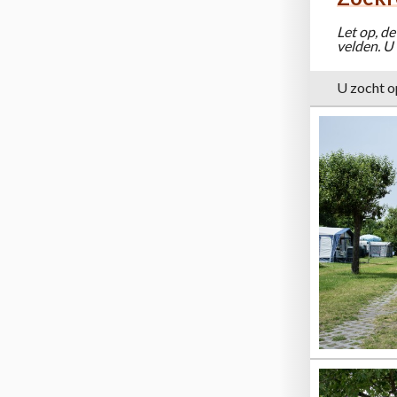
Let op, de
velden. U
U zocht o