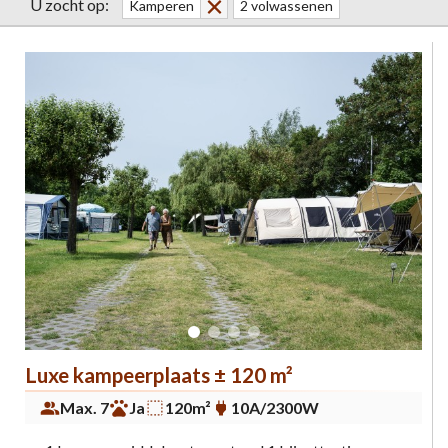
U zocht op:
Kamperen
2 volwassenen
Luxe kampeerplaats ± 120 m²
Max. 7
Ja
120m²
10A/2300W