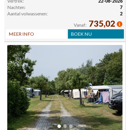
Vertrek:
22-08-2026
Nachten:
7
Aantal volwassenen:
2
735,02
Vanaf:
MEER INFO
BOEK NU