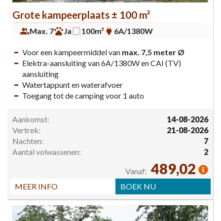
Grote kampeerplaats ± 100 m²
Max. 7
Ja
100m²
6A/1380W
Voor een kampeermiddel van
max. 7,5 meter Ø
Elektra-aansluiting van 6A/1380W en CAI (TV)
aansluiting
Watertappunt en waterafvoer
Toegang tot de camping voor 1 auto
Aankomst:
14-08-2026
Vertrek:
21-08-2026
Nachten:
7
Aantal volwassenen:
2
489,02
Vanaf:
MEER INFO
BOEK NU