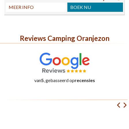
MEER INFO
BOEK NU
Reviews Camping Oranjezon
van
5
, gebasseerd op
recensies